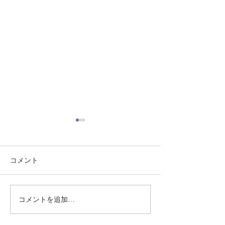
コメント
8/3 灘道場
8/6 西脇道場
コメントを追加…