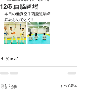
12/5 西脇道場
☞イベントレポート
本日の極真空手西脇道場🌈
昇級おめでとう‼️
すべて表示
最新記事