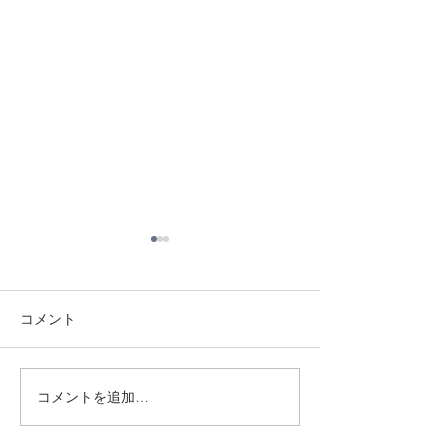
コメント
8/3 灘道場
8/1 須磨南道場
コメントを追加…