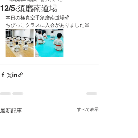
12/5 須磨南道場
☞イベントレポート
本日の極真空手須磨南道場🌈
ちびっこクラスに入会がありました😄
すべて表示
最新記事