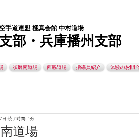
庫県西脇市の空手道場です。 空手｜子供空手教室｜灘区空手道場｜須磨区空手道場｜西脇市空手道場｜幼児空手運動教室
空手道連盟 極真会館 中村道場
支部・兵庫播州支部
場
須磨南道場
西脇道場
指導員紹介
体験のお問
月7日
読了時間: 1分
須磨南道場