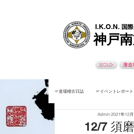
極真空手灘道場・須磨南道場・西脇道場は神戸市灘区、須磨区、兵
I.K.O.N.
国際
神戸南
HOME
灘道
☞道場稽古日誌
☞イベントレポート
Admin
2021年12
12/7 