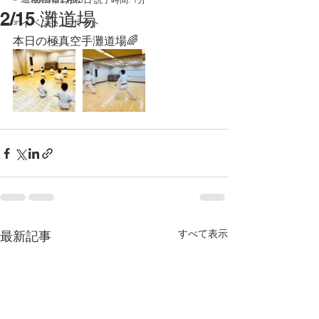
2/15 灘道場
☞イベントレポート
本日の極真空手灘道場🌈
すべて表示
最新記事