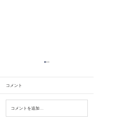
コメント
8/3 灘道場
8/6 西脇道場
コメントを追加…