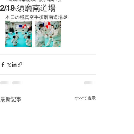
2/19 須磨南道場
☞イベントレポート
本日の極真空手須磨南道場🌈
すべて表示
最新記事