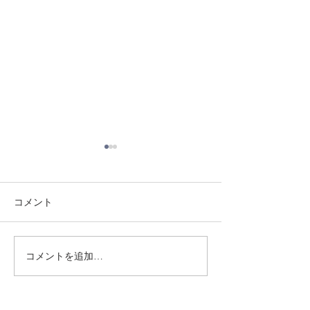
コメント
8/3 灘道場
8/6 西脇道場
コメントを追加…