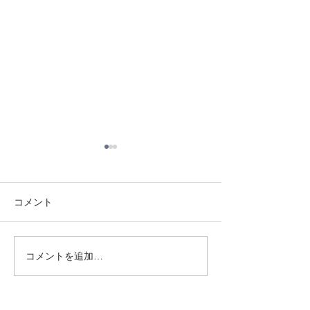
コメント
8/3 灘道場
8/6 西脇道場
コメントを追加…