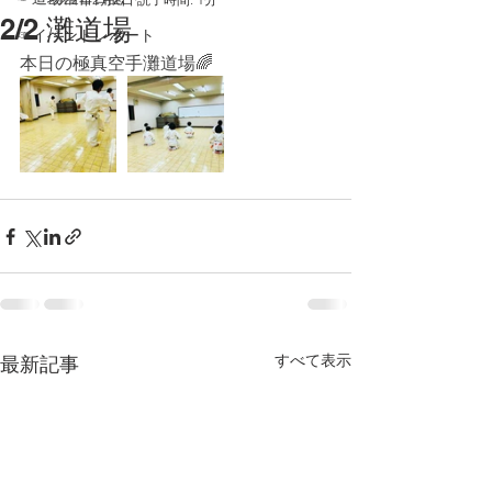
2/2 灘道場
☞イベントレポート
本日の極真空手灘道場🌈
すべて表示
最新記事