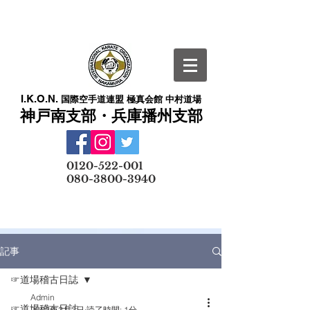
I.K.O.N.
国際空手道連盟 極真会館 中村道場
神戸南支部・兵庫播州支部
​
0120-522-001
080-3800-3940
メールでの無料体験予約はこちら
記事
☞道場稽古日誌
Admin
☞道場稽古日誌
2022年2月2日
読了時間: 1分