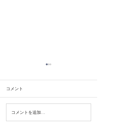
コメント
8/3 灘道場
8/6 西脇道場
コメントを追加…