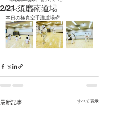
2/21 須磨南道場
☞イベントレポート
本日の極真空手灘道場🌈
すべて表示
最新記事