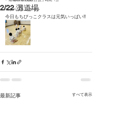
2/22 灘道場
☞イベントレポート
今日もちびっこクラスは元気いっぱい‼️
すべて表示
最新記事