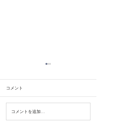
コメント
8/1 須磨南道場
7/31 須磨南道場
コメントを追加…