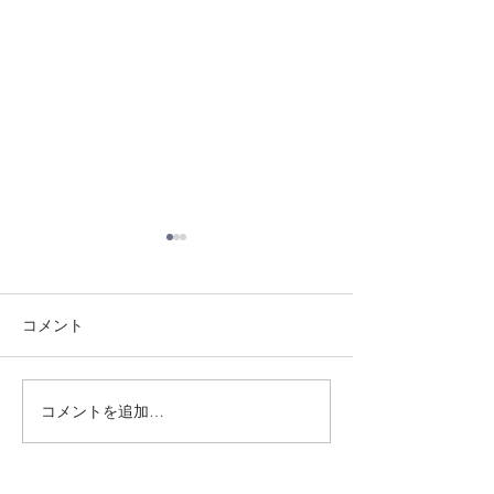
コメント
8/3 灘道場
8/1 須磨南道場
コメントを追加…