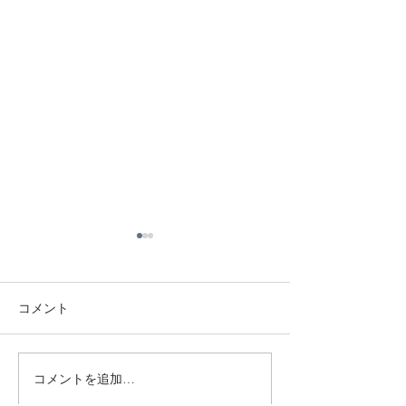
コメント
8/3 灘道場
8/6 西脇道場
コメントを追加…