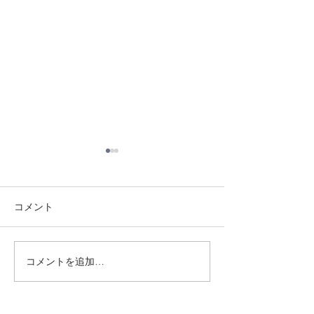
コメント
8/3 灘道場
8/6 西脇道場
コメントを追加…