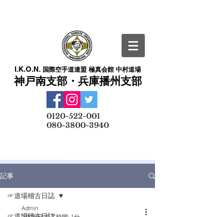
I.K.O.N.
国際空手道連盟 極真会館 中村道場
神戸南支部・兵庫播州支部
​
0120-522-001
080-3800-3940
メールでの無料体験予約はこちら
記事
☞道場稽古日誌
Admin
☞道場稽古日誌
2月26日
読了時間: 1分