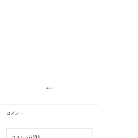
コメント
8/3 灘道場
8/6 西脇道場
コメントを追加…