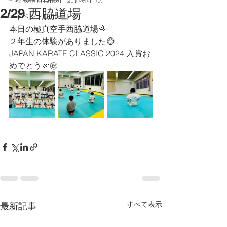
2/29 西脇道場
☞イベントレポート
本日の極真空手西脇道場🌈
２年生の体験がありました😊
JAPAN KARATE CLASSIC 2024 入賞お
めでとう🎉㊗️
すべて表示
最新記事