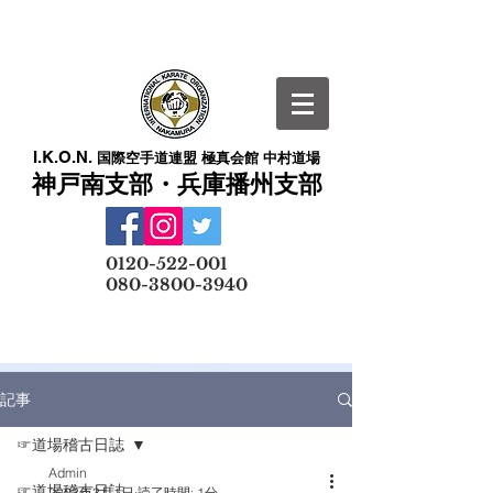
I.K.O.N.
国際空手道連盟 極真会館 中村道場
神戸南支部・兵庫播州支部
​
0120-522-001
080-3800-3940
メールでの無料体験予約はこちら
記事
☞道場稽古日誌
Admin
☞道場稽古日誌
2023年3月1日
読了時間: 1分