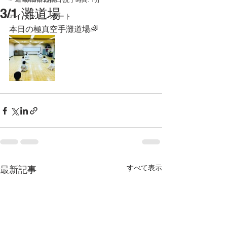
3/1 灘道場
☞イベントレポート
本日の極真空手灘道場🌈
すべて表示
最新記事