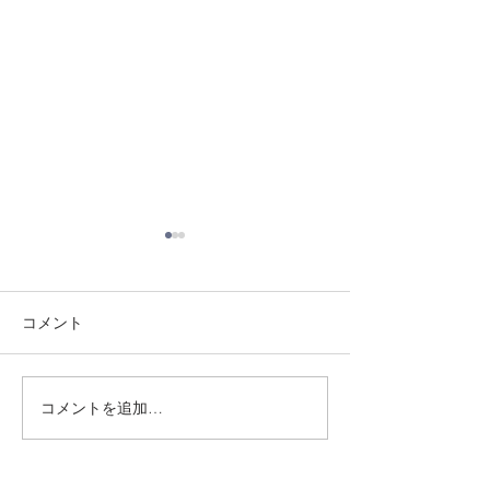
コメント
8/3 灘道場
8/6 西脇道場
コメントを追加…