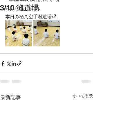
3/10 灘道場
☞イベントレポート
本日の極真空手灘道場🌈
すべて表示
最新記事