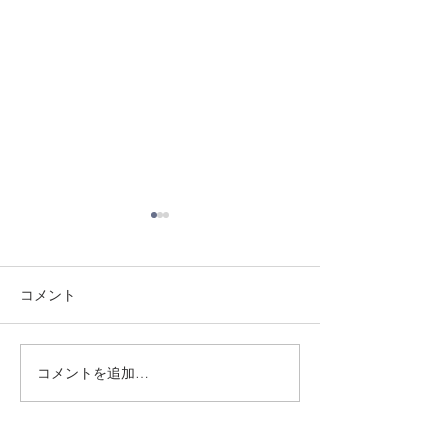
コメント
8/3 灘道場
8/6 西脇道場
コメントを追加…