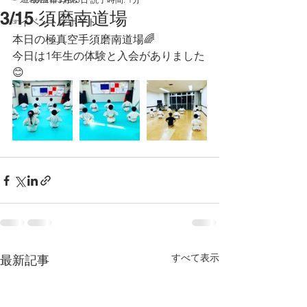
3/15 須磨南道場
☞イベントレポート
本日の極真空手須磨南道場🌈
今日は1年生の体験と入会がありました
😊
すべて表示
最新記事