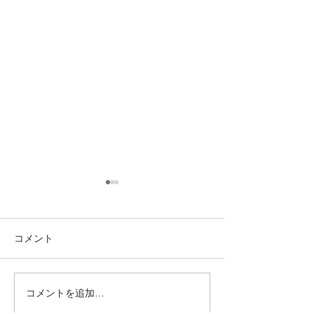
コメント
8/3 灘道場
8/6 西脇道場
コメントを追加…