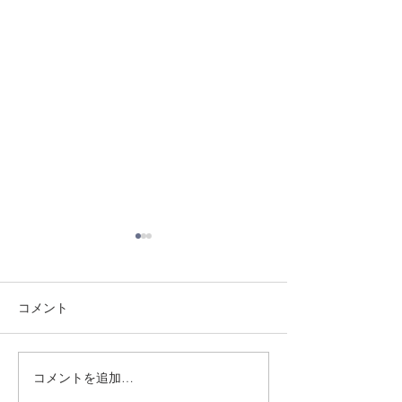
コメント
8/3 灘道場
8/6 西脇道場
コメントを追加…