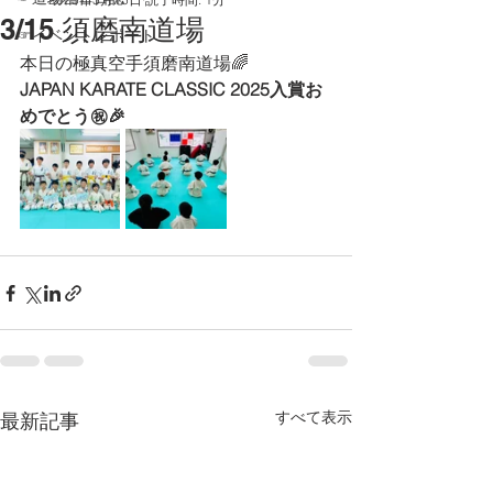
3/15 須磨南道場
☞イベントレポート
本日の極真空手須磨南道場🌈
JAPAN KARATE CLASSIC 2025入賞お
めでとう㊗️🎉
すべて表示
最新記事