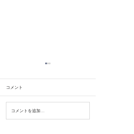
コメント
8/3 灘道場
8/6 西脇道場
コメントを追加…