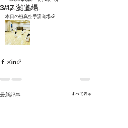
3/17 灘道場
☞イベントレポート
本日の極真空手灘道場🌈
すべて表示
最新記事