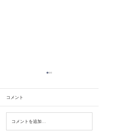
コメント
8/3 灘道場
8/6 西脇道場
コメントを追加…