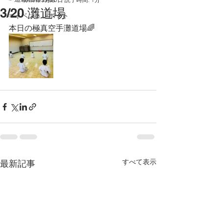
3/20 灘道場
☞イベントレポート
本日の極真空手灘道場🌈
すべて表示
最新記事