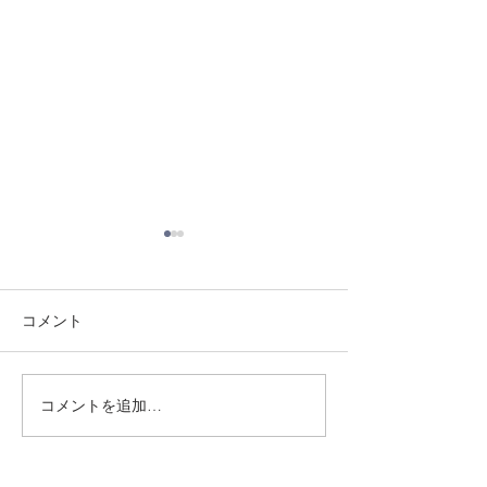
コメント
8/3 灘道場
8/6 西脇道場
コメントを追加…