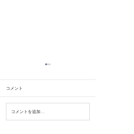
コメント
8/3 灘道場
8/6 西脇道場
コメントを追加…