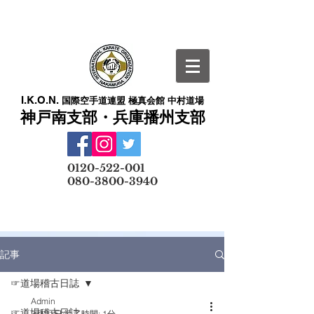
I.K.O.N.
国際空手道連盟 極真会館 中村道場
神戸南支部・兵庫播州支部
​
0120-522-001
080-3800-3940
メールでの無料体験予約はこちら
記事
☞道場稽古日誌
Admin
☞道場稽古日誌
3月21日
読了時間: 1分