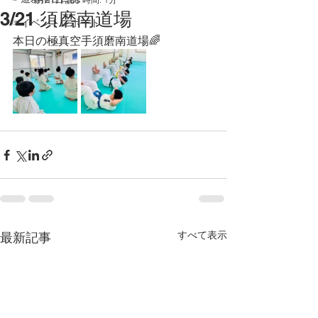
3/21 須磨南道場
☞イベントレポート
本日の極真空手須磨南道場🌈
すべて表示
最新記事