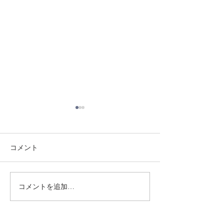
コメント
8/3 灘道場
8/1 須磨南道場
コメントを追加…