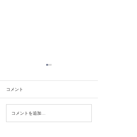
コメント
8/1 須磨南道場
7/31 須磨南道場
コメントを追加…