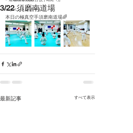
3/22 須磨南道場
☞イベントレポート
本日の極真空手須磨南道場🌈
すべて表示
最新記事