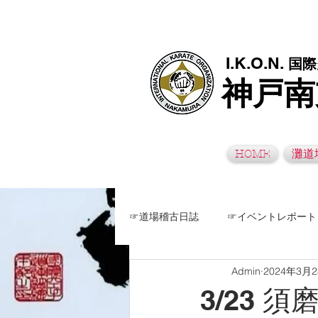
極真空手灘道場・須磨南道場・西脇道場は神戸市灘区、須磨区、兵
I.K.O.N.
国際
神戸南
HOME
灘道
☞道場稽古日誌
☞イベントレポート
Admin
2024年3月
3/23 