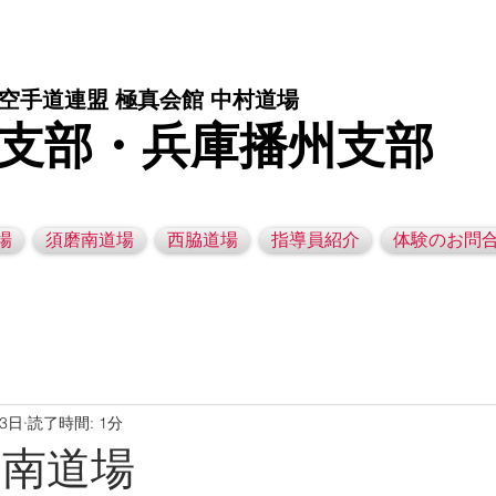
庫県西脇市の空手道場です。 空手｜子供空手教室｜灘区空手道場｜須磨区空手道場｜西脇市空手道場｜幼児空手運動教室
空手道連盟 極真会館 中村道場
支部・兵庫播州支部
場
須磨南道場
西脇道場
指導員紹介
体験のお問
23日
読了時間: 1分
須磨南道場