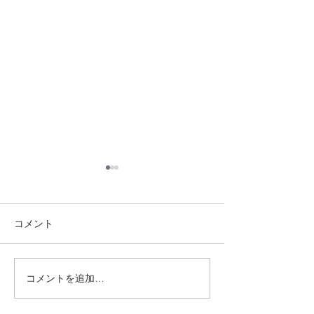
コメント
8/3 灘道場
8/1 須磨南道場
コメントを追加…