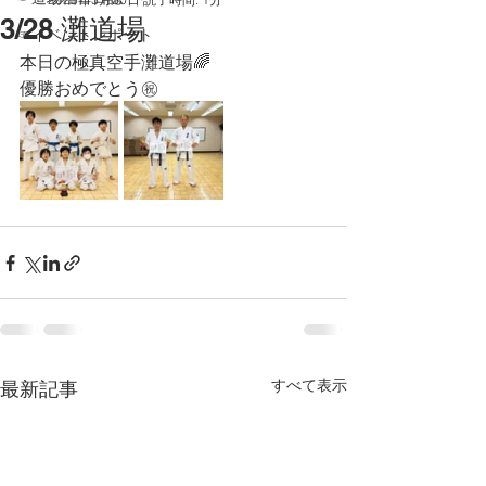
3/28 灘道場
☞イベントレポート
本日の極真空手灘道場🌈
優勝おめでとう㊗️
すべて表示
最新記事