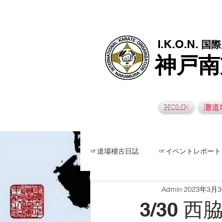
極真空手灘道場・須磨南道場・西脇道場は神戸市灘区、須磨区、兵
I.K.O.N.
国際
神戸南
HOME
灘道
☞道場稽古日誌
☞イベントレポート
Admin
2023年3月
3/30 西