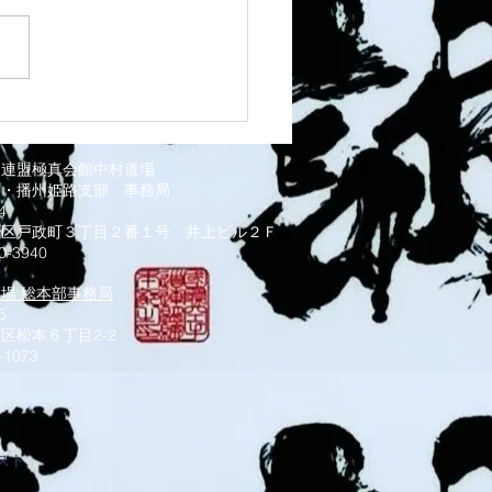
 灘道場
道連盟極真会館中村道場
部・播州姫路支部
事務局
034
磨区戸政町３丁目２番１号 井上ビル２Ｆ
0-3940
道場 総本部事務局
5
区松本６丁目2-2
-1073
スト