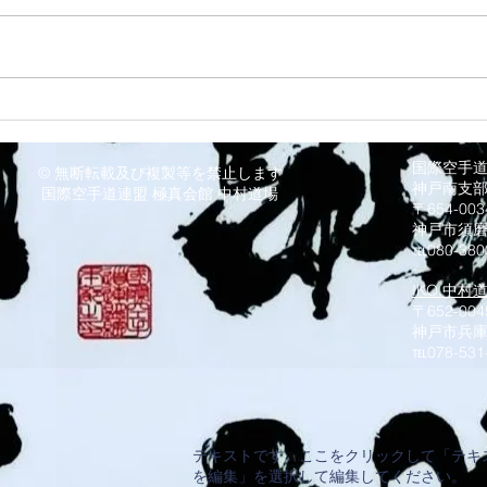
8/3
8/6 西脇道場
国際空手
© 無断転載及び複製等を禁止します
神戸南支
国際空手道連盟 極真会館 中村道場
〒654-0
神戸市須
℡080-380
IKO.中村
〒652-004
神戸市兵庫
​℡078-531
テキストです。ここをクリックして「テキ
を編集」を選択して編集してください。