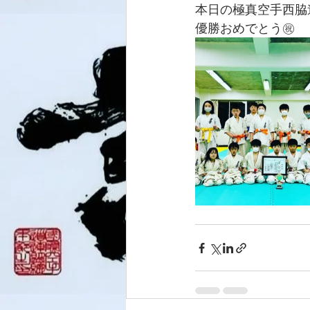
本日の極真空手西脇
優勝おめでとう㊗️