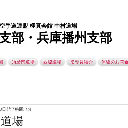
庫県西脇市の空手道場です。 空手｜子供空手教室｜灘区空手道場｜須磨区空手道場｜西脇市空手道場｜幼児空手運動教室
空手道連盟 極真会館 中村道場
支部・兵庫播州支部
場
須磨南道場
西脇道場
指導員紹介
体験のお問
30日
読了時間: 1分
脇道場