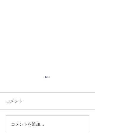
コメント
8/3 灘道場
8/1 須磨南道場
コメントを追加…