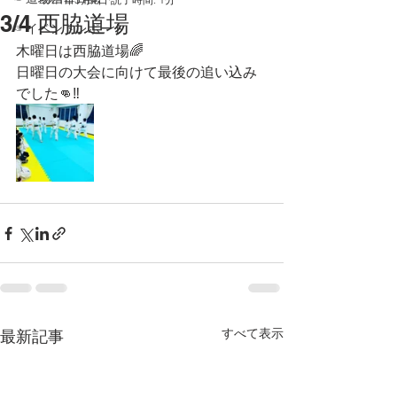
3/4 西脇道場
☞イベントレポート
木曜日は西脇道場🌈
日曜日の大会に向けて最後の追い込み
でした👊‼️
すべて表示
最新記事