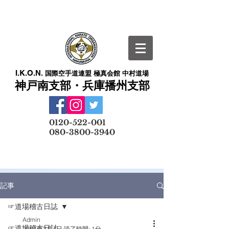
I.K.O.N.
国際空手道連盟 極真会館 中村道場
神戸南支部・兵庫播州支部
​
0120-522-001
080-3800-3940
メールでの無料体験予約はこちら
記事
☞道場稽古日誌
Admin
☞道場稽古日誌
2021年3月4日
読了時間: 1分