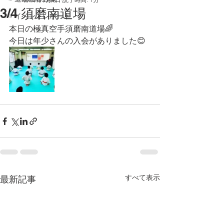
3/4 須磨南道場
☞イベントレポート
本日の極真空手須磨南道場🌈
今日は年少さんの入会がありました😊
すべて表示
最新記事