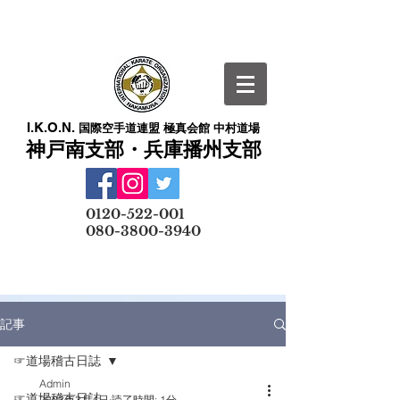
I.K.O.N.
国際空手道連盟 極真会館 中村道場
神戸南支部・兵庫播州支部
​
0120-522-001
080-3800-3940
メールでの無料体験予約はこちら
記事
☞道場稽古日誌
Admin
☞道場稽古日誌
2023年3月4日
読了時間: 1分