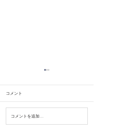
コメント
8/1 須磨南道場
7/31 須磨南道場
コメントを追加…