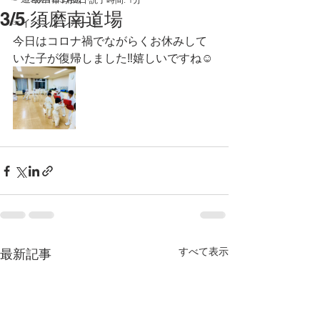
3/5 須磨南道場
☞イベントレポート
今日はコロナ禍でながらくお休みして
いた子が復帰しました‼️嬉しいですね☺️
すべて表示
最新記事