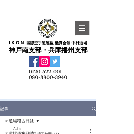
I.K.O.N.
国際空手道連盟 極真会館 中村道場
神戸南支部・兵庫播州支部
​
0120-522-001
080-3800-3940
メールでの無料体験予約はこちら
記事
☞道場稽古日誌
Admin
☞道場稽古日誌
2021年3月5日
読了時間: 1分