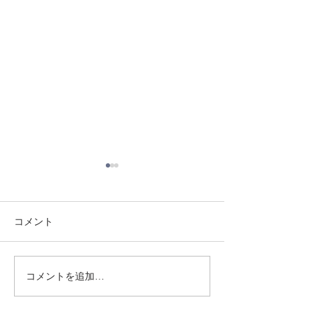
コメント
8/3 灘道場
8/1 須磨南道場
コメントを追加…