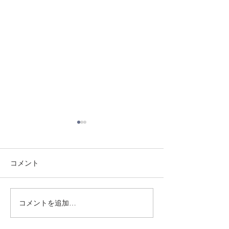
コメント
8/3 灘道場
8/6 西脇道場
コメントを追加…