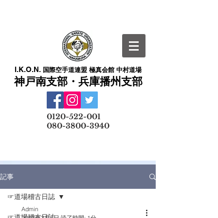
I.K.O.N.
国際空手道連盟 極真会館 中村道場
神戸南支部・兵庫播州支部
​
0120-522-001
080-3800-3940
メールでの無料体験予約はこちら
記事
☞道場稽古日誌
Admin
☞道場稽古日誌
2023年3月6日
読了時間: 1分