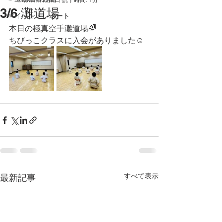
3/6 灘道場
☞イベントレポート
本日の極真空手灘道場🌈
ちびっこクラスに入会がありました☺️
すべて表示
最新記事