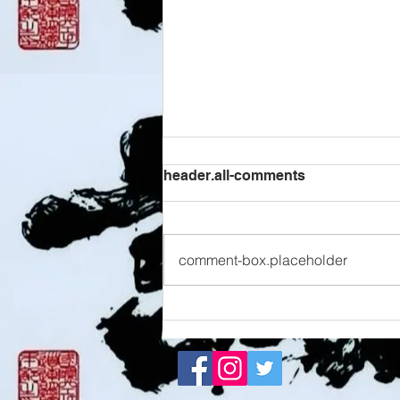
header.all-comments
8/6 西脇道場
comment-box.placeholder