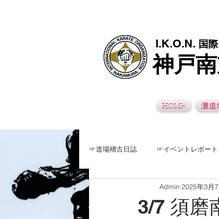
極真空手灘道場・須磨南道場・西脇道場は神戸市灘区、須磨区、兵
I.K.O.N.
国際
神戸南
HOME
灘道
☞道場稽古日誌
☞イベントレポート
Admin
2025年3月
3/7 須