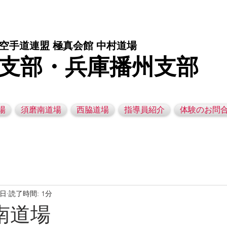
庫県西脇市の空手道場です。 空手｜子供空手教室｜灘区空手道場｜須磨区空手道場｜西脇市空手道場｜幼児空手運動教室
空手道連盟 極真会館 中村道場
支部・兵庫播州支部
場
須磨南道場
西脇道場
指導員紹介
体験のお問
7日
読了時間: 1分
磨南道場