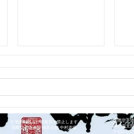
8/3 灘道場
8/
国際空手
© 無断転載及び複製等を禁止します
神戸南支
国際空手道連盟 極真会館 中村道場
〒654-0