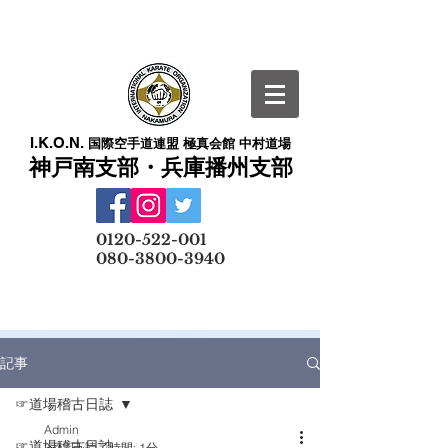
I.K.O.N.
国際空手道連盟 極真会館 中村道場
神戸南支部・兵庫播州支部
​
0120-522-001
080-3800-3940
メールでの無料体験予約はこちら
記事
☞道場稽古日誌
Admin
☞道場稽古日誌
3月7日
読了時間: 1分