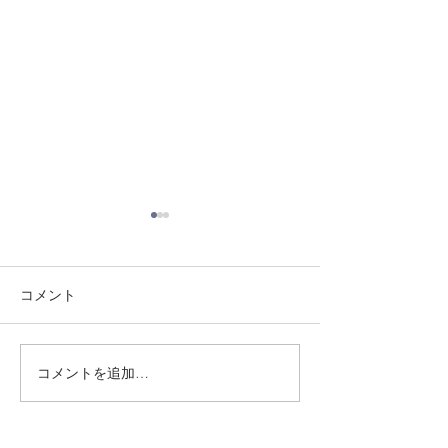
コメント
8/3 灘道場
8/6 西脇道場
コメントを追加…