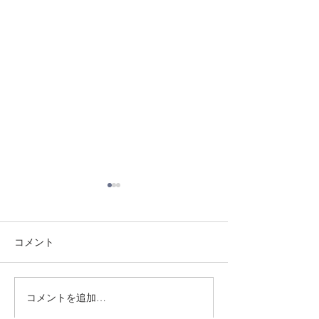
コメント
8/3 灘道場
8/6 西脇道場
コメントを追加…