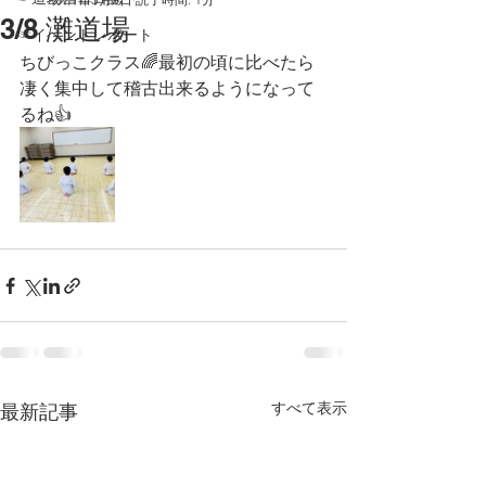
3/8 灘道場
☞イベントレポート
ちびっこクラス🌈最初の頃に比べたら
凄く集中して稽古出来るようになって
るね👍
すべて表示
最新記事