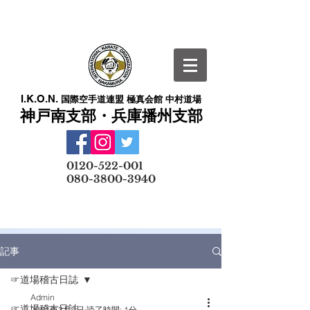
I.K.O.N.
国際空手道連盟 極真会館 中村道場
神戸南支部・兵庫播州支部
​
0120-522-001
080-3800-3940
メールでの無料体験予約はこちら
記事
☞道場稽古日誌
Admin
☞道場稽古日誌
2021年3月9日
読了時間: 1分