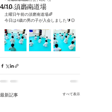
4/10 須磨南道場
☞イベントレポート
土曜日午前の須磨南道場🌈
今日は4歳の男の子が入会しました🔰😊
すべて表示
最新記事