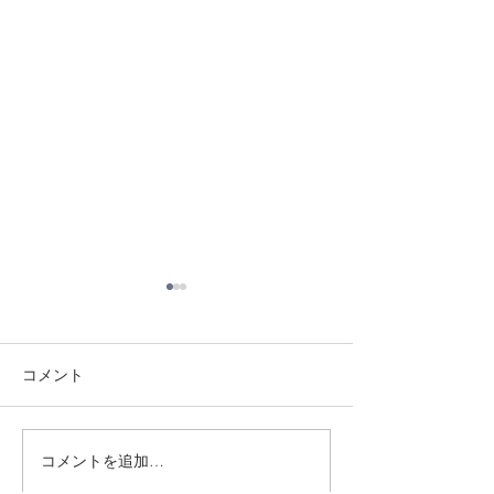
コメント
8/3 灘道場
8/6 西脇道場
コメントを追加…