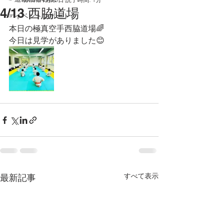
4/13 西脇道場
☞イベントレポート
本日の極真空手西脇道場🌈
今日は見学がありました😊
すべて表示
最新記事