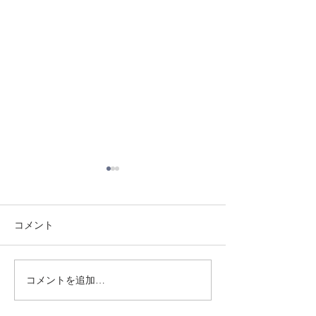
コメント
8/3 灘道場
8/6 西脇道場
コメントを追加…