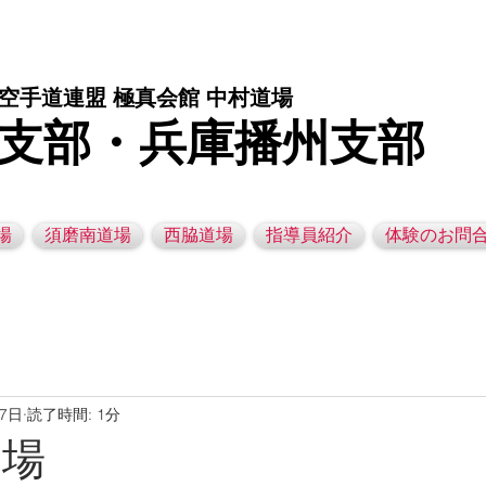
庫県西脇市の空手道場です。 空手｜子供空手教室｜灘区空手道場｜須磨区空手道場｜西脇市空手道場｜幼児空手運動教室
空手道連盟 極真会館 中村道場
支部・兵庫播州支部
場
須磨南道場
西脇道場
指導員紹介
体験のお問
17日
読了時間: 1分
道場