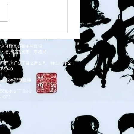
1 須磨南道場
道連盟極真会館中村道場
部・播州姫路支部
事務局
034
磨区戸政町３丁目２番１号 井上ビル２Ｆ
0-3940
道場 総本部事務局
5
区松本６丁目2-2
-1073
スト