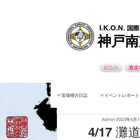
極真空手灘道場・須磨南道場・西脇道場は神戸市灘区、須磨区、兵
I.K.O.N.
国際
神戸南
HOME
灘道
☞道場稽古日誌
☞イベントレポート
Admin
2023年4月
4/17 灘