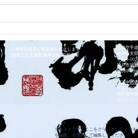
8/3 灘道場
8/
国際空手
© 無断転載及び複製等を禁止します
神戸南支
国際空手道連盟 極真会館 中村道場
〒654-0
神戸市須
℡080-380
IKO.中村
〒652-004
神戸市兵庫
​℡078-531
テキストです。ここをクリックして「テキ
を編集」を選択して編集してください。