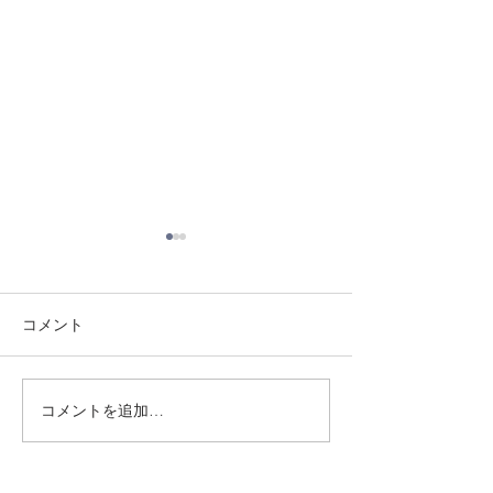
コメント
8/3 灘道場
8/6 西脇道場
コメントを追加…