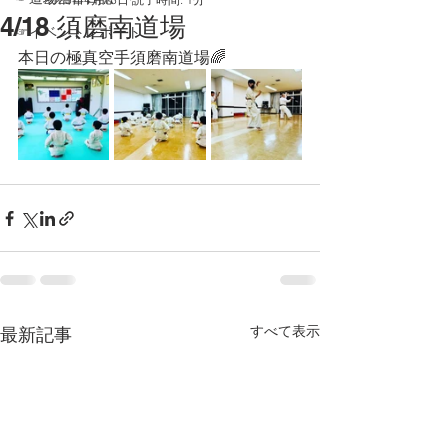
4/18 須磨南道場
☞イベントレポート
本日の極真空手須磨南道場🌈
すべて表示
最新記事