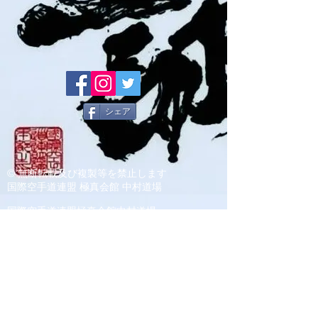
シェア
© 無断転載及び複製等を禁止します
国際空手道連盟 極真会館 中村道場
国際空手道連盟極真会館中村道場
神戸南支部・播州姫路支部
事務局
〒654-0034
神戸市須磨区戸政町３丁目２番１号 井上ビル
２Ｆ℡080-3800-3940
IKO.中村道場 総本部事務局
〒652-0045