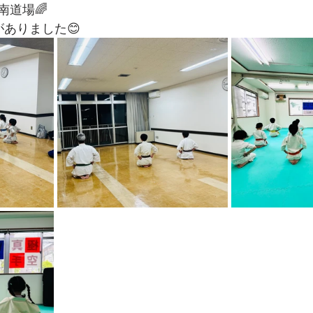
南道場🌈
ありました😊