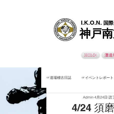
極真空手灘道場・須磨南道場・西脇道場は神戸市灘区、須磨区、兵
I.K.O.N.
国際
神戸南
HOME
灘道
☞道場稽古日誌
☞イベントレポート
Admin
4月24日
読
4/24 