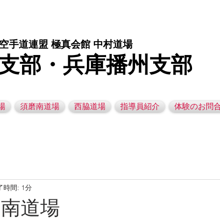
庫県西脇市の空手道場です。 空手｜子供空手教室｜灘区空手道場｜須磨区空手道場｜西脇市空手道場｜幼児空手運動教室
空手道連盟 極真会館 中村道場
支部・兵庫播州支部
場
須磨南道場
西脇道場
指導員紹介
体験のお問
了時間: 1分
須磨南道場