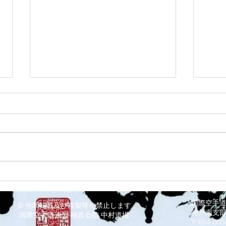
8/3 灘道場
8/
国際空手
© 無断転載及び複製等を禁止します
神戸南支
国際空手道連盟 極真会館 中村道場
〒654-0