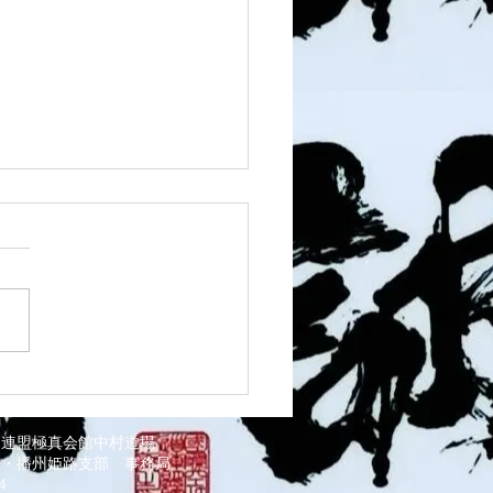
1 須磨南道場
道連盟極真会館中村道場
部・播州姫路支部
事務局
034