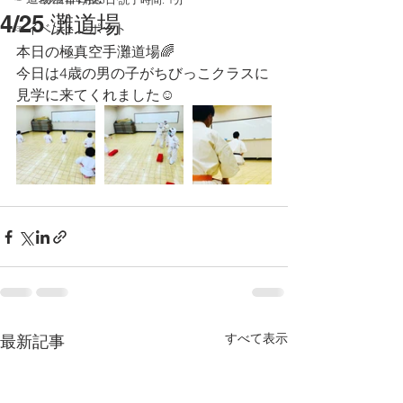
4/25 灘道場
☞イベントレポート
本日の極真空手灘道場🌈
今日は4歳の男の子がちびっこクラスに
見学に来てくれました☺️
すべて表示
最新記事