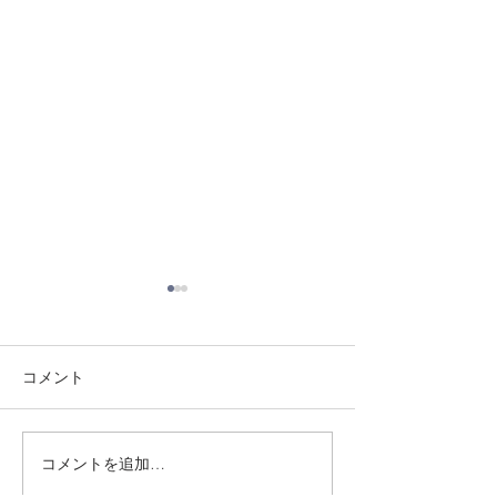
コメント
8/3 灘道場
8/1 須磨南道場
コメントを追加…