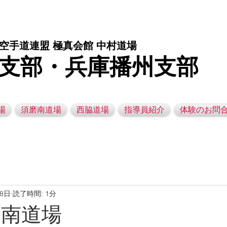
庫県西脇市の空手道場です。 空手｜子供空手教室｜灘区空手道場｜須磨区空手道場｜西脇市空手道場｜幼児空手運動教室
空手道連盟 極真会館 中村道場
支部・兵庫播州支部
場
須磨南道場
西脇道場
指導員紹介
体験のお問
28日
読了時間: 1分
須磨南道場