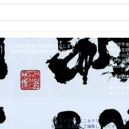
8/3
8/6 西脇道場
国際空手
© 無断転載及び複製等を禁止します
神戸南支
国際空手道連盟 極真会館 中村道場
〒654-0
神戸市須
℡080-380
IKO.中村
〒652-004
神戸市兵庫
​℡078-531
テキストです。ここをクリックして「テキ
を編集」を選択して編集してください。