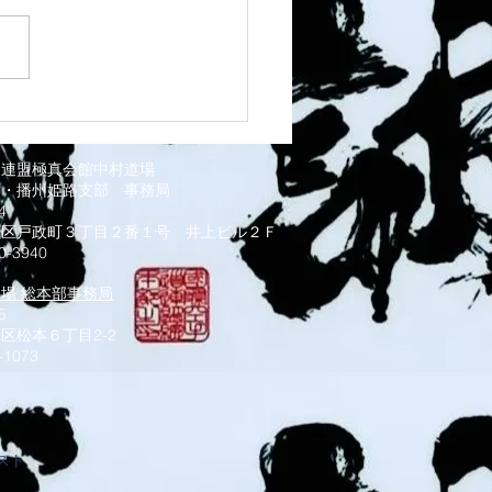
 灘道場
道連盟極真会館中村道場
部・播州姫路支部
事務局
034
磨区戸政町３丁目２番１号 井上ビル２Ｆ
0-3940
道場 総本部事務局
5
区松本６丁目2-2
-1073
スト