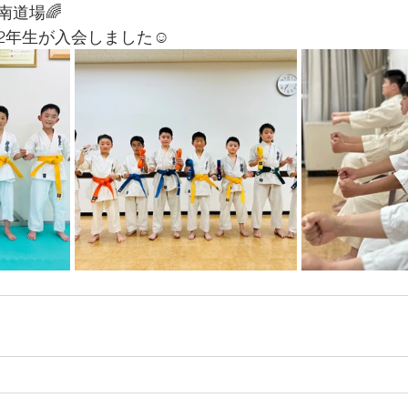
南道場🌈
2年生が入会しました☺️