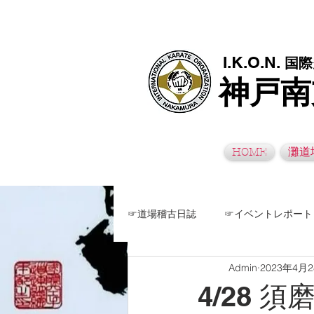
極真空手灘道場・須磨南道場・西脇道場は神戸市灘区、須磨区、兵
I.K.O.N.
国際
神戸南
HOME
灘道
☞道場稽古日誌
☞イベントレポート
Admin
2023年4月
4/28 