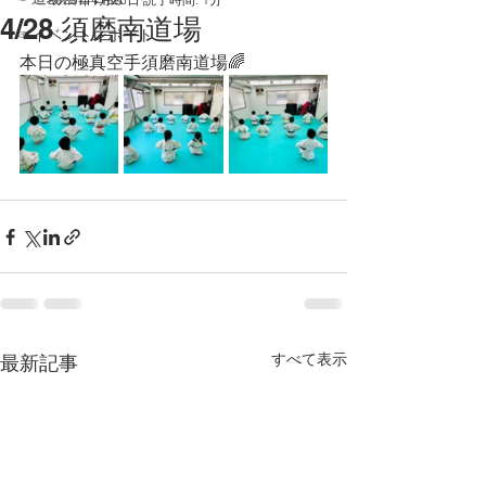
4/28 須磨南道場
☞イベントレポート
本日の極真空手須磨南道場🌈
すべて表示
最新記事