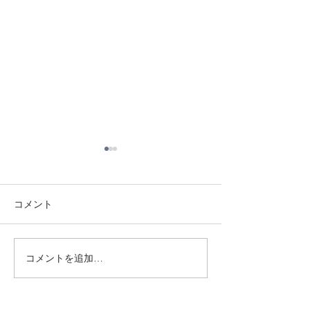
コメント
8/3 灘道場
8/6 西脇道場
コメントを追加…