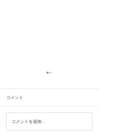
コメント
8/3 灘道場
8/6 西脇道場
コメントを追加…