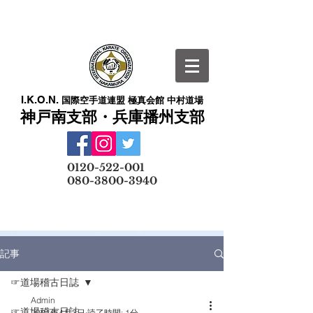
I.K.O.N.
国際空手道連盟 極真会館 中村道場
神戸南支部・兵庫播州支部
​
0120-522-001
080-3800-3940
メールでの無料体験予約はこちら
記事
☞道場稽古日誌
Admin
☞道場稽古日誌
2021年4月3日
読了時間: 1分