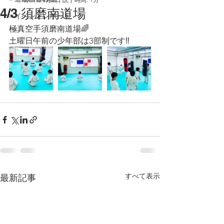
4/3 須磨南道場
☞イベントレポート
極真空手須磨南道場🌈
土曜日午前の少年部は3部制です‼️
すべて表示
最新記事