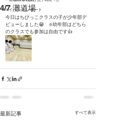
4/7 灘道場
☞イベントレポート
今日はちびっこクラスの子が少年部デ
ビューしました😁　❇️幼年部はどちら
のクラスでも参加は自由です👍
すべて表示
最新記事