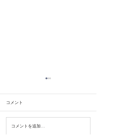
コメント
8/3 灘道場
8/1 須磨南道場
コメントを追加…