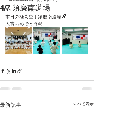
4/7 須磨南道場
☞イベントレポート
本日の極真空手須磨南道場🌈
入賞おめでとう㊗️
すべて表示
最新記事