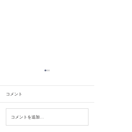
コメント
8/3 灘道場
8/6 西脇道場
コメントを追加…