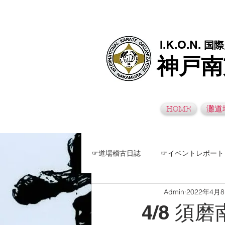
極真空手灘道場・須磨南道場・西脇道場は神戸市灘区、須磨区、兵
I.K.O.N.
国際
神戸南
HOME
灘道
☞道場稽古日誌
☞イベントレポート
Admin
2022年4月
4/8 須