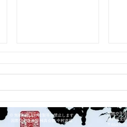
8/3
8/6 西脇道場
国際空手
© 無断転載及び複製等を禁止します
神戸南支
国際空手道連盟 極真会館 中村道場
〒654-0