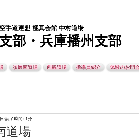
庫県西脇市の空手道場です。 空手｜子供空手教室｜灘区空手道場｜須磨区空手道場｜西脇市空手道場｜幼児空手運動教室
空手道連盟 極真会館 中村道場
支部・兵庫播州支部
場
須磨南道場
西脇道場
指導員紹介
体験のお問
8日
読了時間: 1分
磨南道場