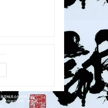
 灘道場
道連盟極真会館中村道場
部・播州姫路支部
事務局
034