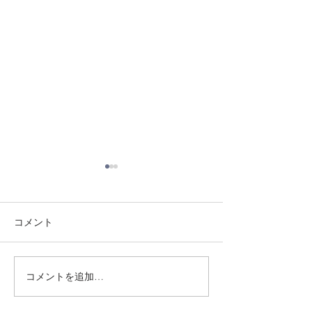
コメント
8/1 須磨南道場
7/31 須磨南道場
コメントを追加…