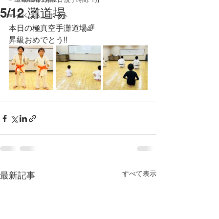
5/12 灘道場
☞イベントレポート
本日の極真空手灘道場🌈
昇級おめでとう‼️
すべて表示
最新記事