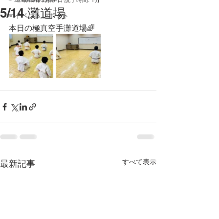
5/14 灘道場
☞イベントレポート
本日の極真空手灘道場🌈
すべて表示
最新記事