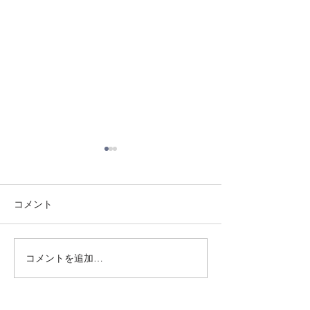
コメント
8/3 灘道場
8/1 須磨南道場
コメントを追加…