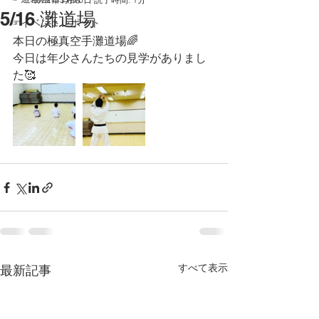
5/16 灘道場
☞イベントレポート
本日の極真空手灘道場🌈
今日は年少さんたちの見学がありまし
た🥰
すべて表示
最新記事