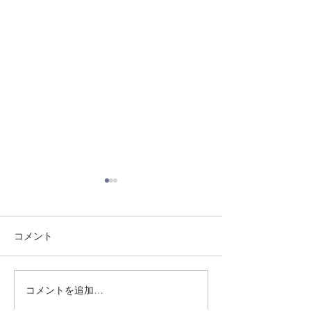
コメント
8/1 須磨南道場
7/31 須磨南道場
コメントを追加…