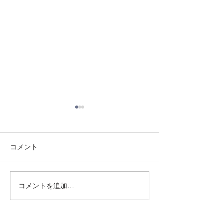
コメント
8/3 灘道場
8/6 西脇道場
コメントを追加…