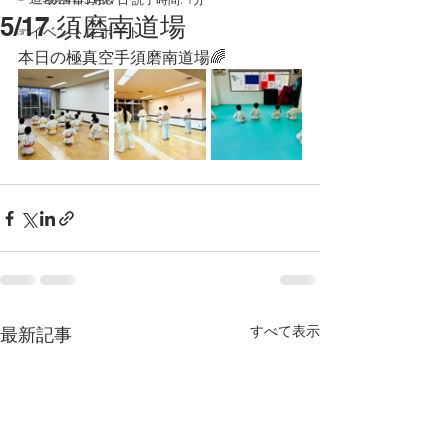
5/17 須磨南道場
☞イベントレポート
本日の極真空手須磨南道場🌈
すべて表示
最新記事