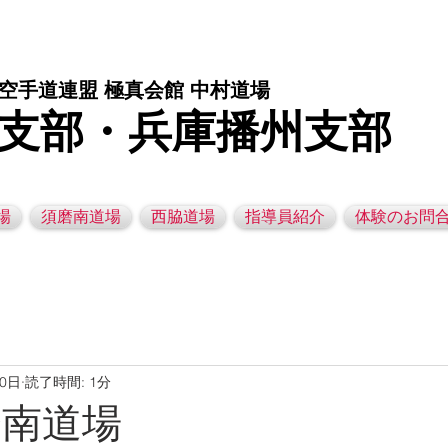
庫県西脇市の空手道場です。 空手｜子供空手教室｜灘区空手道場｜須磨区空手道場｜西脇市空手道場｜幼児空手運動教室
空手道連盟 極真会館 中村道場
支部・兵庫播州支部
場
須磨南道場
西脇道場
指導員紹介
体験のお問
20日
読了時間: 1分
須磨南道場