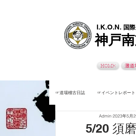
極真空手灘道場・須磨南道場・西脇道場は神戸市灘区、須磨区、兵
I.K.O.N.
国際
神戸南
HOME
灘道
☞道場稽古日誌
☞イベントレポート
Admin
2023年5月
5/20 